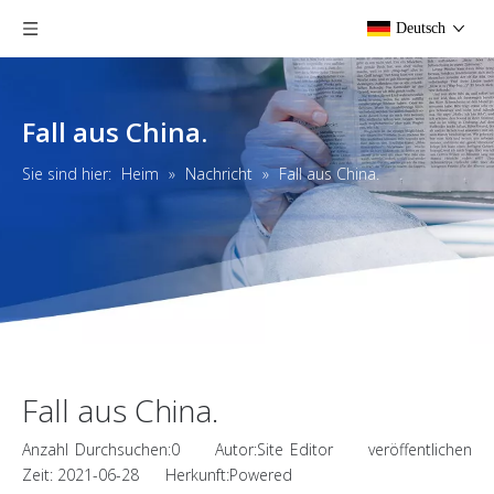
Deutsch
Fall aus China.
Sie sind hier:
Heim
»
Nachricht
»
Fall aus China.
Fall aus China.
Anzahl Durchsuchen:
0
Autor:Site Editor veröffentlichen
Zeit: 2021-06-28 Herkunft:
Powered