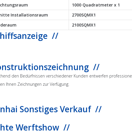
ichtungsraum
1000 Quadratmeter x 1
nitte Installationsraum
2700SQMX1
ideraum
2100SQMX1
hiffsanzeige //
onstruktionszeichnung //
hend den Bedürfnissen verschiedener Kunden entwerfen professionelle
len Ihnen Zeichnungen zur Verfügung.
inhai Sonstiges Verkauf //
chte Werftshow //