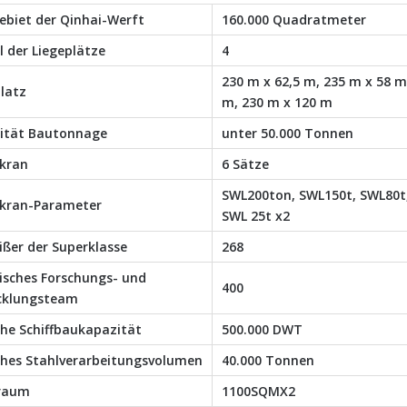
ebiet der Qinhai-Werft
160.000 Quadratmeter
 der Liegeplätze
4
230 m x 62,5 m, 235 m x 58 m
latz
m, 230 m x 120 m
ität Bautonnage
unter 50.000 Tonnen
lkran
6 Sätze
SWL200ton, SWL150t, SWL80t
lkran-Parameter
SWL 25t x2
ißer der Superklasse
268
isches Forschungs- und
400
cklungsteam
che Schiffbaukapazität
500.000 DWT
iches Stahlverarbeitungsvolumen
40.000 Tonnen
raum
1100SQMX2