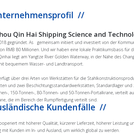
nternehmensprofil //
Zhou Qin Hai Shipping Science and Technol
18 gegründet. As gemeinsam initiiert und investiert von der Kommun
von RMB 80 Millionen. Und wir haben eine lokale Praktikumsbasis für d
Qinhai liegt am Yangtze River Golden Waterway, in der Nähe des Chan
mit bequemem Wasser- und Landtransport.
erfügt über drei Arten von Werkstätten für die Stahlkonstruktionsp
tten und zwei Beschichtungsstandardwerkstätten, Standardlager und
en-, 150-Tonnen-, 80-Tonnen- und 50-Tonnen-Portalkrane, verteilt a
äne, die im Bereich der Rumpffertigung verteilt sind.
usländische Kundenfälle //
ooperiert mit höherer Qualität, kürzerer Lieferzeit, höherer Leistung
ig mit Kunden im In- und Ausland, um wirklich global zu werden.