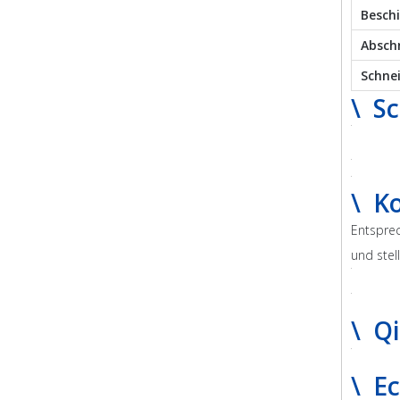
Besch
Absch
Schne
\ Sc
\ K
Entsprec
und stel
\ Q
\ E