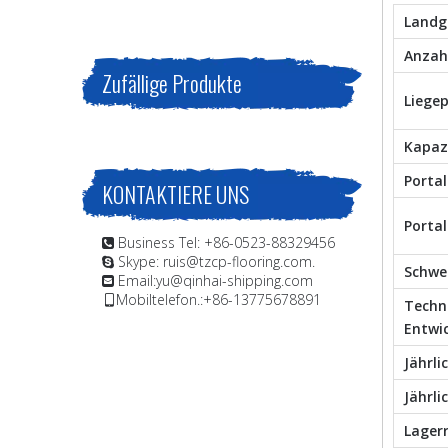
Landg
Anzahl
Zufällige Produkte
Liegep
Kapaz
Porta
KONTAKTIERE UNS
Porta
Business Tel: +86-0523-88329456

Skype: ruis@tzcp-flooring.com.

Schwe
Email:
yu@qinhai-shipping.com

Mobiltelefon.:+86-13775678891

Techn
Entwi
Jährli
Jährl
Lager