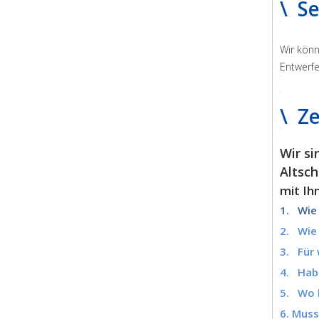
\ S
Wir könn
Entwerf
\ Ze
Wir si
Altsch
mit Ih
1. Wie 
2. Wie
3. Für 
4. Hab
5. Wo b
6. Muss