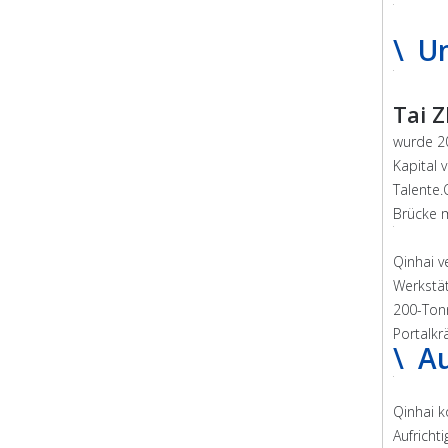
\ U
Tai 
wurde 20
Kapital 
Talente.
Brücke 
Qinhai v
Werkstä
200-Tonn
Portalkr
\ A
Qinhai k
Aufricht