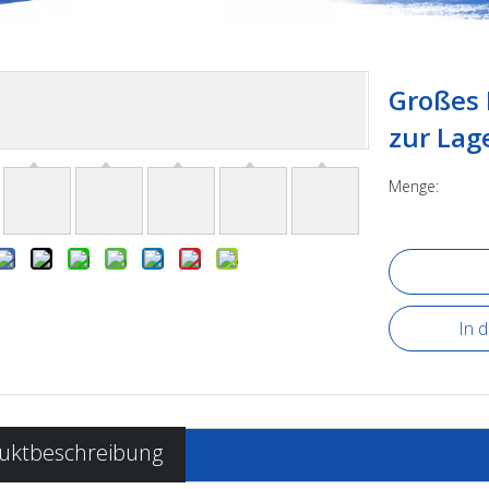
Großes 
zur La
Menge:
In 
uktbeschreibung