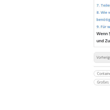
7. Teil
8. Wie 
benöti
9. Für 
Wenn S
und Z
Vorherig
Containe
Großes 