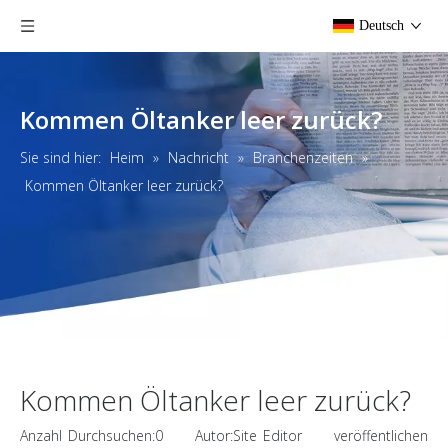
Deutsch
Kommen Öltanker leer zurück?
Sie sind hier:
Heim
»
Nachricht
»
Branchenzeiten
»
Kommen Öltanker leer zurück?
Kommen Öltanker leer zurück?
Anzahl Durchsuchen:
0
Autor:Site Editor veröffentlichen