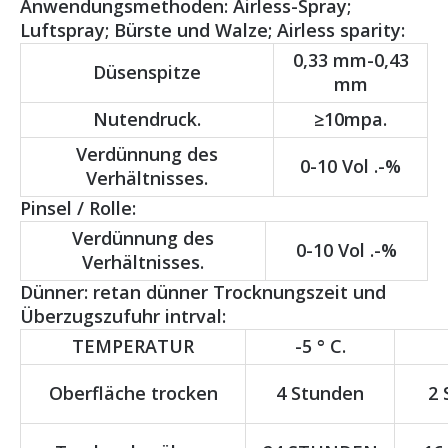
Anwendungsmethoden: Airless-Spray;
Luftspray; Bürste und Walze; Airless sparity:
0,33 mm-0,43
Düsenspitze
mm
Nutendruck.
≥10mpa.
Verdünnung des
0-10 Vol .-%
Verhältnisses.
Pinsel / Rolle:
Verdünnung des
0-10 Vol .-%
Verhältnisses.
Dünner: retan dünner Trocknungszeit und
Überzugszufuhr intrval:
TEMPERATUR
-5 ° C.
Oberfläche trocken
4 Stunden
2 