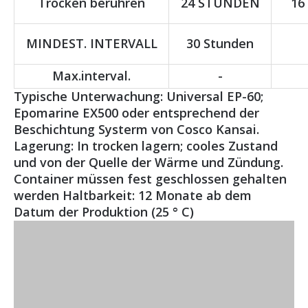
Trocken berühren
24 STUNDEN
16
MINDEST. INTERVALL
30 Stunden
Max.interval.
-
Typische Unterwachung: Universal EP-60;
Epomarine EX500 oder entsprechend der
Beschichtung Systerm von Cosco Kansai.
Lagerung: In trocken lagern; cooles Zustand
und von der Quelle der Wärme und Zündung.
Container müssen fest geschlossen gehalten
werden Haltbarkeit: 12 Monate ab dem
Datum der Produktion (25 ° C)