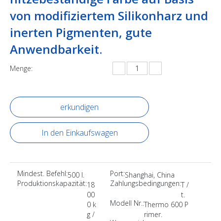
von modifiziertem Silikonharz und
inerten Pigmenten, gute
Anwendbarkeit.
Menge:
erkundigen
In den Einkaufswagen
Mindest. Befehl:
Port:
500 l.
Shanghai, China
Produktionskapazität:
Zahlungsbedingungen:
18
T /
00
t.
Modell Nr.:
0 k
Thermo 600 P
g /
rimer.