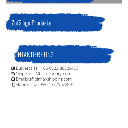
Sie sind hier:
Heim
»
Produkte
»
Schiffsbeschichtung;Schiffs-
und Offshore-Beschichtung;eine hitzebeständige Farbe auf
Basis von modifiziertem Silikonharz und inerten Pigmenten,
Zufällige Produkte
gute Anwendbarkeit.
KONTAKTIERE UNS
Business Tel: +86-0523-88329456

Skype: ruis@tzcp-flooring.com.

Email:
yu@qinhai-shipping.com

Mobiltelefon.:+86-13775678891
