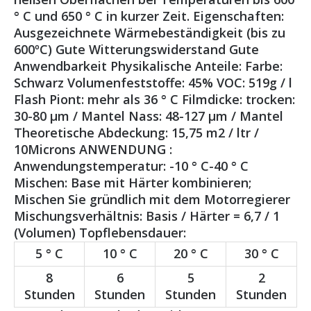
° C und 650 ° C in kurzer Zeit. Eigenschaften:
Ausgezeichnete Wärmebeständigkeit (bis zu
600ºC) Gute Witterungswiderstand Gute
Anwendbarkeit Physikalische Anteile: Farbe:
Schwarz Volumenfeststoffe: 45% VOC: 519g / l
Flash Piont: mehr als 36 ° C Filmdicke: trocken:
30-80 μm / Mantel Nass: 48-127 μm / Mantel
Theoretische Abdeckung: 15,75 m2 / ltr /
10Microns ANWENDUNG :
Anwendungstemperatur: -10 ° C-40 ° C
Mischen: Base mit Härter kombinieren;
Mischen Sie gründlich mit dem Motorregierer
Mischungsverhältnis: Basis / Härter = 6,7 / 1
(Volumen) Topflebensdauer:
5 ° C
10 ° C
20 ° C
30 ° C
8
6
5
2
Stunden
Stunden
Stunden
Stunden