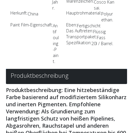
Warenzeichen:
Jah
Cosco Kan
r.
sai.
Herkunft:
Hauptrohmaterial:
China
Polyur
ethan.
Paint Film-Eigenschaft:
Eben:
An
Fertigschicht
Das Auftreten:
tif
Flüssig
Transportpaket:
oul
Fass
Spezifikation:
ing
20l / Barrel.
-P
ain
t.
Produktbeschreibung
Produktbeschreibung: Eine hitzebeständige
Farbe basierend auf modifiziertem Silikonharz
und inerten Pigmenten. Empfohlene
Verwendung: Als Grundierung zum
langfristigen Schutz von heißen Pipelines,
Abgasrohren, Rauchstapel und anderen
heißen Oberflächen bei Temperaturen bis 600