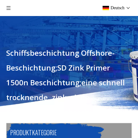
Deutsch
Schiffsbeschichtung Offshore-
Beschichtung;SD Zink Primer
1500n Beschichtung;eine schnell
trocknende, zinkreiche
Korrosionsschutzbeschichtung
Sie sind hier:
Heim
»
Produkte
»
Schiffsbeschichtung
PRODUKTKATEGORIE
Offshore-Beschichtung;SD Zink Primer 1500n Beschichtung;eine