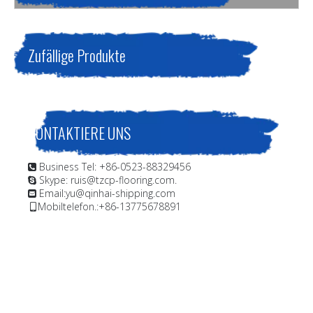
schnell trocknende, zinkreiche Korrosionsschutzbeschichtung
Zufällige Produkte
KONTAKTIERE UNS
Business Tel: +86-0523-88329456

Skype: ruis@tzcp-flooring.com.

Email:
yu@qinhai-shipping.com

Mobiltelefon.:+86-13775678891
