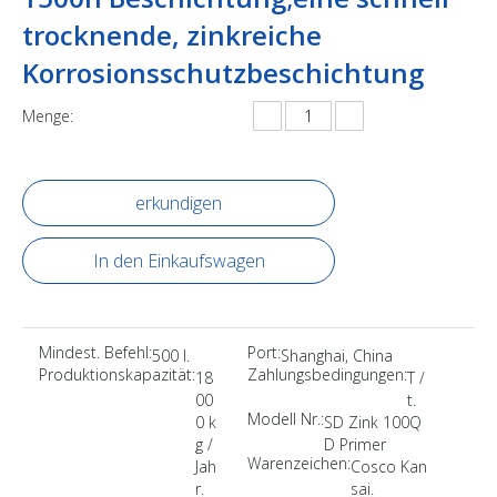
trocknende, zinkreiche
Korrosionsschutzbeschichtung
Menge:
erkundigen
In den Einkaufswagen
Mindest. Befehl:
Port:
500 l.
Shanghai, China
Produktionskapazität:
Zahlungsbedingungen:
18
T /
00
t.
Modell Nr.:
0 k
SD Zink 100Q
g /
D Primer
Warenzeichen:
Jah
Cosco Kan
r.
sai.