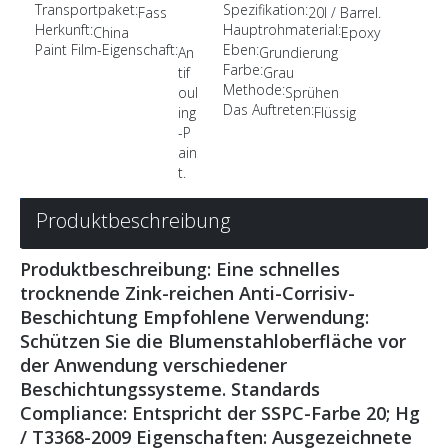
Transportpaket:
Spezifikation:
Fass
20l / Barrel.
Herkunft:
Hauptrohmaterial:
China
Epoxy
Paint Film-Eigenschaft:
Eben:
An
Grundierung
Farbe:
tif
Grau
Methode:
oul
Sprühen
Das Auftreten:
ing
Flüssig
-P
ain
t.
Produktbeschreibung
Produktbeschreibung: Eine schnelles
trocknende Zink-reichen Anti-Corrisiv-
Beschichtung Empfohlene Verwendung:
Schützen Sie die Blumenstahloberfläche vor
der Anwendung verschiedener
Beschichtungssysteme. Standards
Compliance: Entspricht der SSPC-Farbe 20; Hg
/ T3368-2009 Eigenschaften: Ausgezeichnete