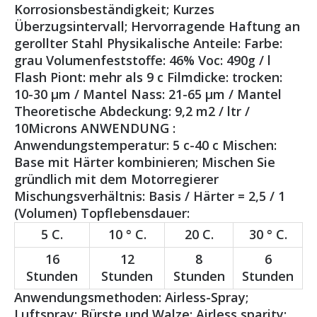
Korrosionsbeständigkeit; Kurzes
Überzugsintervall; Hervorragende Haftung an
gerollter Stahl Physikalische Anteile: Farbe:
grau Volumenfeststoffe: 46% Voc: 490g / l
Flash Piont: mehr als 9 c Filmdicke: trocken:
10-30 μm / Mantel Nass: 21-65 μm / Mantel
Theoretische Abdeckung: 9,2 m2 / ltr /
10Microns ANWENDUNG :
Anwendungstemperatur: 5 c-40 c Mischen:
Base mit Härter kombinieren; Mischen Sie
gründlich mit dem Motorregierer
Mischungsverhältnis: Basis / Härter = 2,5 / 1
(Volumen) Topflebensdauer:
5 C.
10 ° C.
20 C.
30 ° C.
16
12
8
6
Stunden
Stunden
Stunden
Stunden
Anwendungsmethoden: Airless-Spray;
Luftspray; Bürste und Walze; Airless sparity: