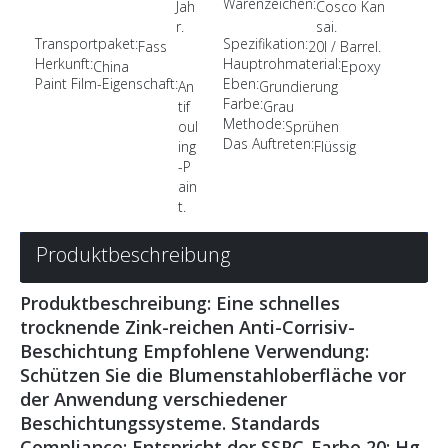
Warenzeichen:
Jah
Cosco Kan
r.
sai.
Transportpaket:
Spezifikation:
Fass
20l / Barrel.
Herkunft:
Hauptrohmaterial:
China
Epoxy
Paint Film-Eigenschaft:
Eben:
An
Grundierung
Farbe:
tif
Grau
Methode:
oul
Sprühen
Das Auftreten:
ing
Flüssig
-P
ain
t.
Produktbeschreibung
Produktbeschreibung: Eine schnelles
trocknende Zink-reichen Anti-Corrisiv-
Beschichtung Empfohlene Verwendung:
Schützen Sie die Blumenstahloberfläche vor
der Anwendung verschiedener
Beschichtungssysteme. Standards
Compliance: Entspricht der SSPC-Farbe 20; Hg