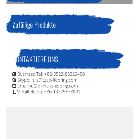
Sie sind hier:
Heim
»
Produkte
»
Schiffsbeschichtung
Offshore-Beschichtung;Schnell trocknende, zinkreiche
Korrosionsschutzbeschichtung;Ausgezeichnete
Zufällige Produkte
Korrosionsbeständigkeit SD Zinc 100qd Primer Marine Coating
KONTAKTIERE UNS
Business Tel: +86-0523-88329456

Skype: ruis@tzcp-flooring.com.

Email:
yu@qinhai-shipping.com

Mobiltelefon.:+86-13775678891
