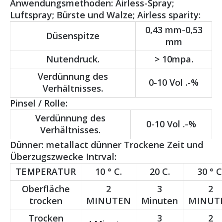
Anwendungsmethoden: Airless-Spray;
Luftspray; Bürste und Walze; Airless sparity:
0,43 mm-0,53
Düsenspitze
mm
Nutendruck.
> 10mpa.
Verdünnung des
0-10 Vol .-%
Verhältnisses.
Pinsel / Rolle:
Verdünnung des
0-10 Vol .-%
Verhältnisses.
Dünner: metallact dünner Trockene Zeit und
Überzugszwecke Intrval:
TEMPERATUR
10 ° C.
20 C.
30 ° C
Oberfläche
2
3
2
trocken
MINUTEN
Minuten
MINUT
Trocken
3
2