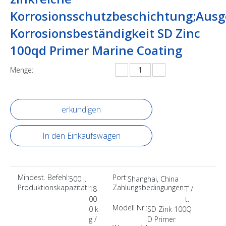
Korrosionsschutzbeschichtung;Ausg
Korrosionsbeständigkeit SD Zinc
100qd Primer Marine Coating
Menge:
erkundigen
In den Einkaufswagen
Mindest. Befehl:
Port:
500 l.
Shanghai, China
Produktionskapazität:
Zahlungsbedingungen:
18
T /
00
t.
Modell Nr.:
0 k
SD Zink 100Q
g /
D Primer