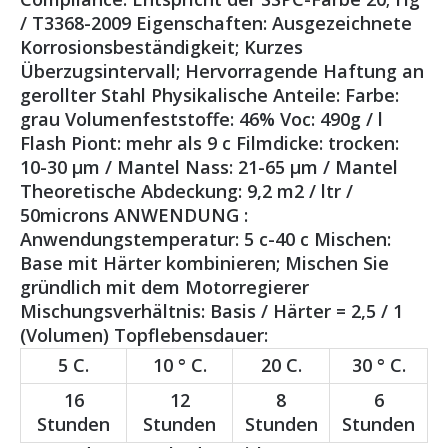
/ T3368-2009 Eigenschaften: Ausgezeichnete
Korrosionsbeständigkeit; Kurzes
Überzugsintervall; Hervorragende Haftung an
gerollter Stahl Physikalische Anteile: Farbe:
grau Volumenfeststoffe: 46% Voc: 490g / l
Flash Piont: mehr als 9 c Filmdicke: trocken:
10-30 μm / Mantel Nass: 21-65 μm / Mantel
Theoretische Abdeckung: 9,2 m2 / ltr /
50microns ANWENDUNG :
Anwendungstemperatur: 5 c-40 c Mischen:
Base mit Härter kombinieren; Mischen Sie
gründlich mit dem Motorregierer
Mischungsverhältnis: Basis / Härter = 2,5 / 1
(Volumen) Topflebensdauer:
5 C.
10 ° C.
20 C.
30 ° C.
16
12
8
6
Stunden
Stunden
Stunden
Stunden