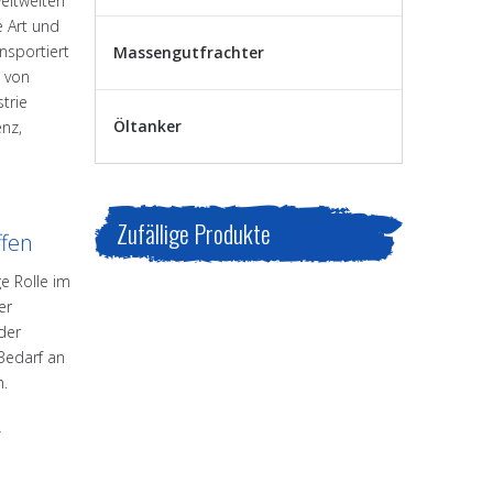
eltweiten
 Art und
nsportiert
Massengutfrachter
g von
strie
Öltanker
enz,
Zufällige Produkte
ffen
ge Rolle im
er
der
Bedarf an
n.
r