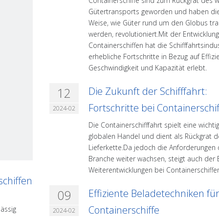
Containerschiffe sind zum Rückgrat des w
Gütertransports geworden und haben die
Weise, wie Güter rund um den Globus tra
werden, revolutioniert.Mit der Entwicklun
Containerschiffen hat die Schifffahrtsindu
erhebliche Fortschritte in Bezug auf Effizi
Geschwindigkeit und Kapazität erlebt.
12
Die Zukunft der Schifffahrt:
Fortschritte bei Containerschi
2024-02
Die Containerschifffahrt spielt eine wichti
globalen Handel und dient als Rückgrat d
Lieferkette.Da jedoch die Anforderungen 
Branche weiter wachsen, steigt auch der 
Weiterentwicklungen bei Containerschiffe
schiffen
09
Effiziente Beladetechniken fü
Containerschiffe
lässig
2024-02