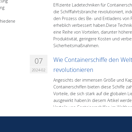
tung
Effiziente Ladetechniken für Containersch
ung
die Schifffahrtsbranche revolutioniert, in
den Prozess des Be- und Entladens von 
schiedene
erheblich verbessert haben.Diese Techni
eine Reihe von Vorteilen, darunter höher
Produktivität, geringere Kosten und verbe
Sicherheitsmaßnahmen.
07
Wie Containerschiffe den Wel
revolutionieren
2024-02
Angesichts der immensen Größe und Kap
Containerschiffen bieten diese Schiffe zah
Vorteile, die sich stark auf die globalen L
ausgewirkt haben.In diesem Artikel werde
Vorteile von Containerschiffen im Weltha
untersuchen und uns mit den erhebliche
Auswirkungen befassen, die sie auf die Eff
hatten