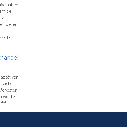
iffe haben
dem sie
Fracht
ken bieten
e
sserte
thandel
azität von
lreiche
ieferketten
n wir die
ndel
n
izienz