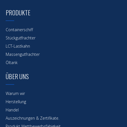
PRODUKTE
Containerschiff
Maßgeschneiderter Doppelrumpf-
Massengutfrachter mit Kran
Stückgutfrachter
LCT-Lastkahn
Massengutfrachter
Öltank
ÜBER UNS
Warum wir
Herstellung
Handel
Auszeichnungen & Zertifikate.
Produkt Wettbewerbsfähigkeit.