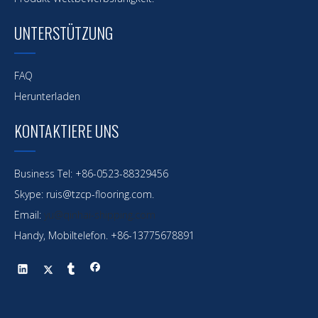
6er-Pack Öltankschiff mit modernem Design und
UNTERSTÜTZUNG
3000 DWT
FAQ
Herunterladen
KONTAKTIERE UNS
Business Tel: +86-0523-88329456
Skype: ruis@tzcp-flooring.com.
Email:
yu@qinhai-shipping.com
Handy, Mobiltelefon. +86-13775678891
Qinhai Strict Workmanship Öltankschiff zum
Verkauf