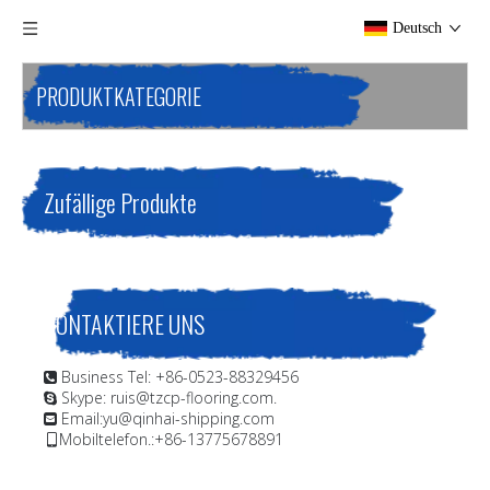
Deutsch
PRODUKTKATEGORIE
Zufällige Produkte
KONTAKTIERE UNS
Business Tel: +86-0523-88329456

Skype: ruis@tzcp-flooring.com.

Email:
yu@qinhai-shipping.com

Mobiltelefon.:+86-13775678891
