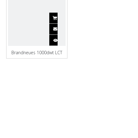
Brandneues 1000dwt LCT
Barge Frachtschiff für den
Transport