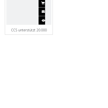
CCS unterstützt 20.000
Tonnen Eisenerz-
Massengutfrachter