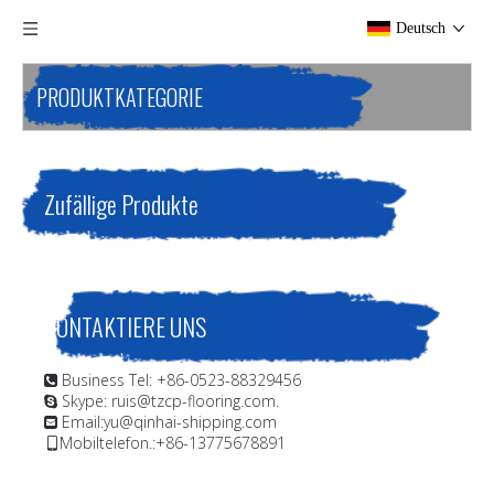
Deutsch
PRODUKTKATEGORIE
Zufällige Produkte
KONTAKTIERE UNS
Business Tel: +86-0523-88329456

Skype: ruis@tzcp-flooring.com.

Email:
yu@qinhai-shipping.com

Mobiltelefon.:+86-13775678891
