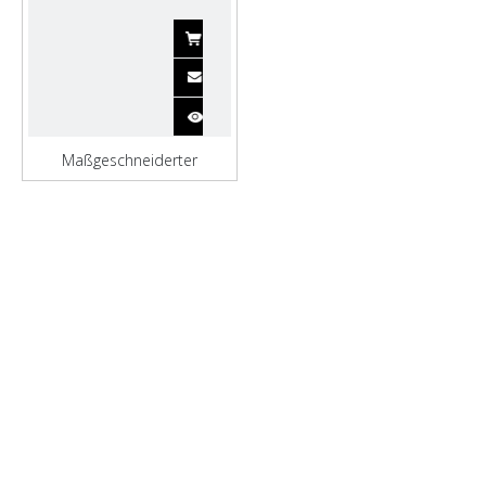
Maßgeschneiderter
brandneuer LCT-Lastkahn
aus Stahl