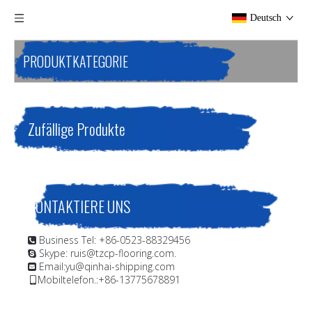
Deutsch
PRODUKTKATEGORIE
Zufällige Produkte
KONTAKTIERE UNS
Business Tel: +86-0523-88329456

Skype: ruis@tzcp-flooring.com.

Email:
yu@qinhai-shipping.com

Mobiltelefon.:+86-13775678891
