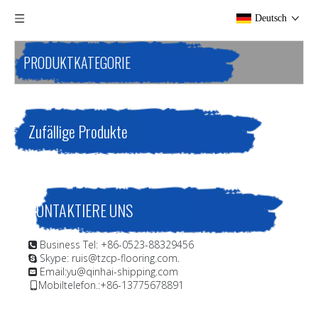
Deutsch
PRODUKTKATEGORIE
Zufällige Produkte
KONTAKTIERE UNS
Business Tel: +86-0523-88329456

Skype: ruis@tzcp-flooring.com.

Email:
yu@qinhai-shipping.com

Mobiltelefon.:+86-13775678891
