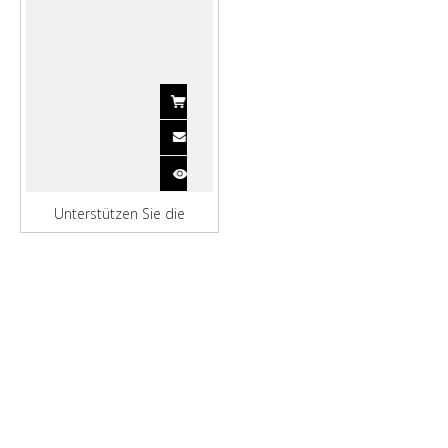
Unterstützen Sie die
Werftinspektion eines 3000-
dwt-Frachtschiffs mit Öltank