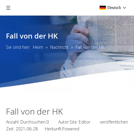
Deutsch
Fall von der HK
Sie sind hier:
Heim
»
Nachricht
»
Fall von der HK
Fall von der HK
Anzahl Durchsuchen:
0
Autor:Site Editor veröffentlichen
Zeit: 2021-06-28 Herkunft:
Powered