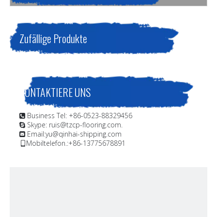
Zufällige Produkte
KONTAKTIERE UNS
Business Tel: +86-0523-88329456

Skype: ruis@tzcp-flooring.com.

Email:
yu@qinhai-shipping.com

Mobiltelefon.:+86-13775678891
