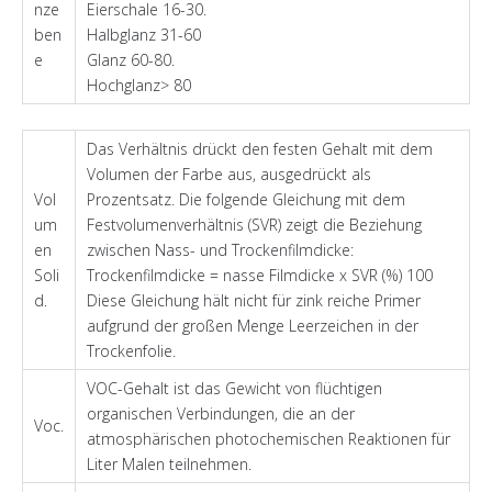
nze
Eierschale 16-30.
ben
Halbglanz 31-60
e
Glanz 60-80.
Hochglanz> 80
Das Verhältnis drückt den festen Gehalt mit dem
Volumen der Farbe aus, ausgedrückt als
Vol
Prozentsatz. Die folgende Gleichung mit dem
um
Festvolumenverhältnis (SVR) zeigt die Beziehung
en
zwischen Nass- und Trockenfilmdicke:
Soli
Trockenfilmdicke = nasse Filmdicke x SVR (%) 100
d.
Diese Gleichung hält nicht für zink reiche Primer
aufgrund der großen Menge Leerzeichen in der
Trockenfolie.
VOC-Gehalt ist das Gewicht von flüchtigen
organischen Verbindungen, die an der
Voc.
atmosphärischen photochemischen Reaktionen für
Liter Malen teilnehmen.