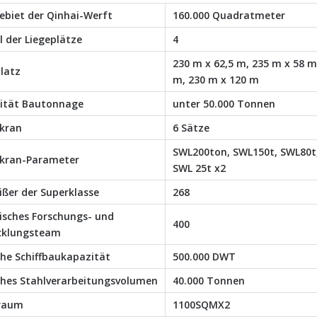
ebiet der Qinhai-Werft
160.000 Quadratmeter
 der Liegeplätze
4
230 m x 62,5 m, 235 m x 58 m
latz
m, 230 m x 120 m
ität Bautonnage
unter 50.000 Tonnen
lkran
6 Sätze
SWL200ton, SWL150t, SWL80t
lkran-Parameter
SWL 25t x2
ißer der Superklasse
268
isches Forschungs- und
400
cklungsteam
che Schiffbaukapazität
500.000 DWT
iches Stahlverarbeitungsvolumen
40.000 Tonnen
raum
1100SQMX2