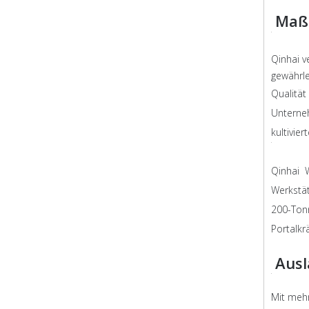
Maßs
Qinhai v
gewährl
Qualität
Unterne
kultivie
Qinhai W
Werkstä
200-Tonn
Portalkr
Ausl
Mit mehr