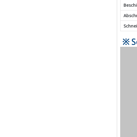
Besch
Absch
Schne
※ S