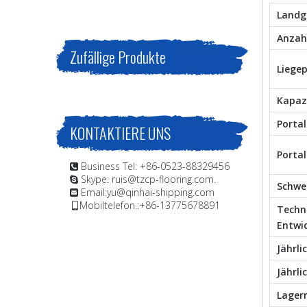
Landg
Anzahl
Zufällige Produkte
Liegep
Kapaz
Porta
KONTAKTIERE UNS
Porta
Business Tel: +86-0523-88329456

Skype: ruis@tzcp-flooring.com.

Schwe
Email:
yu@qinhai-shipping.com

Mobiltelefon.:+86-13775678891

Techn
Entwi
Jährli
Jährl
Lager