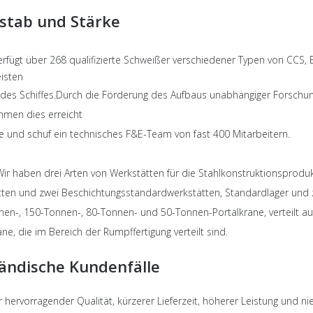
tab und Stärke
erfügt über 268 qualifizierte Schweißer verschiedener Typen von CCS,
eisten
 des Schiffes.Durch die Förderung des Aufbaus unabhängiger Forschu
hmen dies erreicht
rte und schuf ein technisches F&E-Team von fast 400 Mitarbeitern.
ir haben drei Arten von Werkstätten für die Stahlkonstruktionspro
tten und zwei Beschichtungsstandardwerkstätten, Standardlager und
en-, 150-Tonnen-, 80-Tonnen- und 50-Tonnen-Portalkrane, verteilt a
äne, die im Bereich der Rumpffertigung verteilt sind.
ändische Kundenfälle
 hervorragender Qualität, kürzerer Lieferzeit, höherer Leistung und 