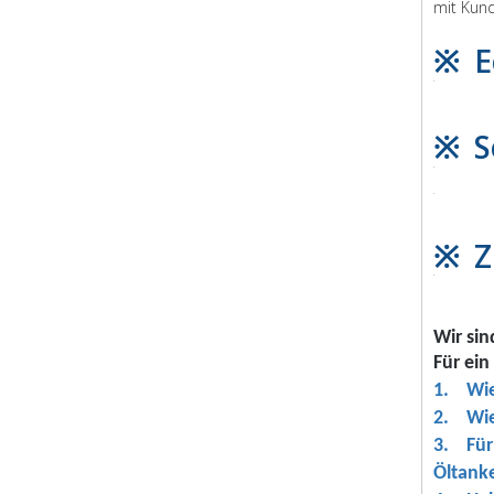
mit Kund
※ E
※ S
※ Z
Wir sin
Für ei
1. Wie
2. Wie
3. Für 
Öltank