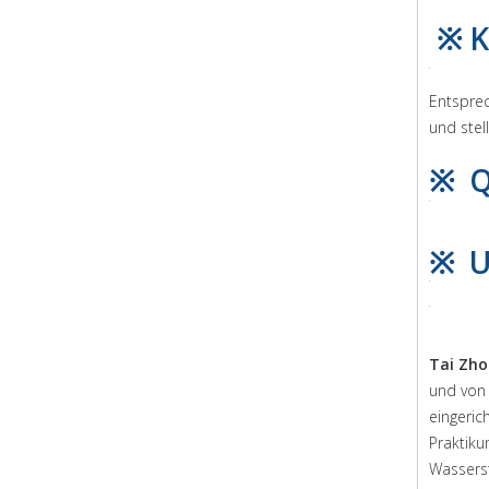
※ K
Entsprec
und stel
※ Q
※ U
Tai Zho
und von 
eingeri
Praktiku
Wasserst