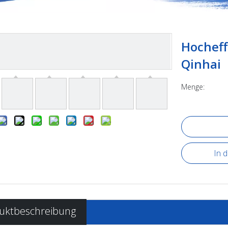
Hocheff
Qinhai
Menge:
In 
uktbeschreibung