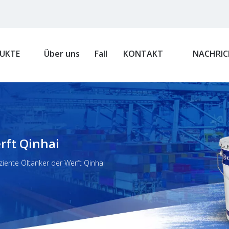
UKTE
Über uns
Fall
KONTAKT
NACHRIC
rft Qinhai
ziente Öltanker der Werft Qinhai