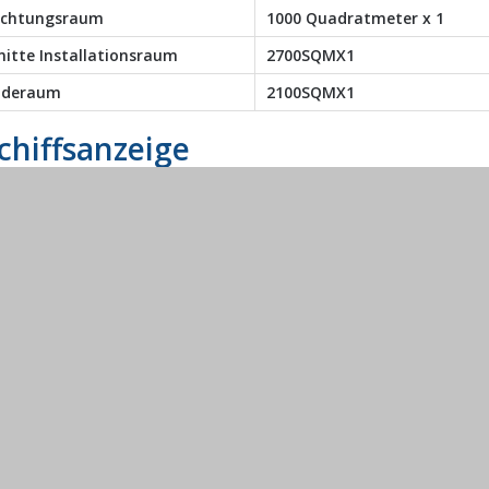
ichtungsraum
1000 Quadratmeter x 1
nitte Installationsraum
2700SQMX1
ideraum
2100SQMX1
chiffsanzeige