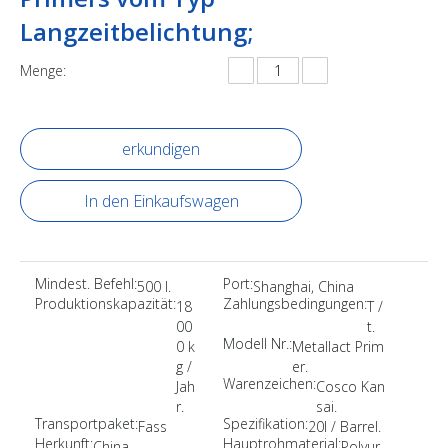
Langzeitbelichtung;
Menge:
erkundigen
In den Einkaufswagen
Mindest. Befehl:
Port:
500 l.
Shanghai, China
Produktionskapazität:
Zahlungsbedingungen:
18
T /
00
t.
Modell Nr.:
0 k
Metallact Prim
g /
er.
Warenzeichen:
Jah
Cosco Kan
r.
sai.
Transportpaket:
Spezifikation:
Fass
20l / Barrel.
Herkunft:
Hauptrohmaterial:
China
Polyur