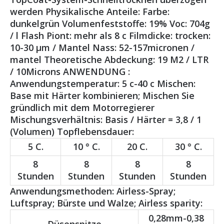
werden Physikalische Anteile: Farbe:
dunkelgrün Volumenfeststoffe: 19% Voc: 704g
/ l Flash Piont: mehr als 8 c Filmdicke: trocken:
10-30 μm / Mantel Nass: 52-157micronen /
mantel Theoretische Abdeckung: 19 M2 / LTR
/ 10Microns ANWENDUNG :
Anwendungstemperatur: 5 c-40 c Mischen:
Base mit Härter kombinieren; Mischen Sie
gründlich mit dem Motorregierer
Mischungsverhältnis: Basis / Härter = 3,8 / 1
(Volumen) Topflebensdauer:
5 C.
10 ° C.
20 C.
30 ° C.
8
8
8
8
Stunden
Stunden
Stunden
Stunden
Anwendungsmethoden: Airless-Spray;
Luftspray; Bürste und Walze; Airless sparity:
0,28mm-0,38