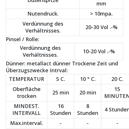
Düsenspitze
mm
Nutendruck.
> 10mpa.
Verdünnung des
20-30 Vol .-%
Verhältnisses.
Pinsel / Rolle:
Verdünnung des
10-20 Vol .-%
Verhältnisses.
Dünner: metallact dünner Trockene Zeit und
Überzugszwecke Intrval:
TEMPERATUR
5 C.
10 ° C.
20 C.
Oberfläche
15
25 min
20 min
trocken
MINUTE
MINDEST.
16
8
4 Stunde
INTERVALL
Stunden
Stunden
Max.interval.
-
-
-