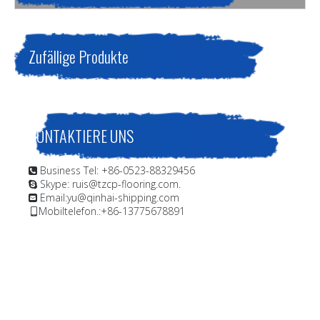
Zufällige Produkte
KONTAKTIERE UNS
Business Tel: +86-0523-88329456

Skype: ruis@tzcp-flooring.com.

Email:
yu@qinhai-shipping.com

Mobiltelefon.:+86-13775678891
