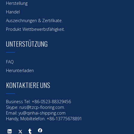
Herstellung
Handel
Auszeichnungen & Zertifikate.
Produkt Wettbewerbsfähigkeit.
UNTERSTÜTZUNG
Vorherige:
FAQ
Herunterladen
Nächste:
KONTAKTIERE UNS
Meeresbeschichtung
Offshore-Beschichtung
Business Tel: +86-0523-88329456
Marine- und Offshore-Beschichtung
Skype: ruis@tzcp-flooring.com.
Email:
yu@qinhai-shipping.com
Handy, Mobiltelefon. +86-13775678891