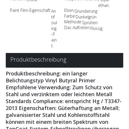
ethan.
Paint Film-Eigenschaft:
Eben:
An
Grundierung
Farbe:
tif
Dunkelgrün
Methode:
oul
Sprühen
Das Auftreten:
ing
Flüssig
-P
ain
t.
Produktbeschreibung
Produktbeschreibung: ein langer
Belichtungstyp Vinyl Butyral Primer
Empfohlene Verwendung: Zum Schutz von
Stahl und verzinktem oder leichten Metall
Standards Compliance: entspricht Hg / T3347-
2013 Eigenschaften: Güterhaftung an Metall;
galvanisierter Stahl und Kohlenstoffstahl
können mit einem breiten Spektrum von
TopCoat-System-Schnelltrocknen überzogen