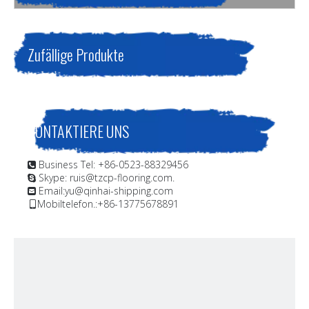
Wasserballattanks.Bauen Sie Polyamid-Epoxid-Bitumen-
Beschichtung Bootsbeschichtung
Zufällige Produkte
KONTAKTIERE UNS
Business Tel: +86-0523-88329456

Skype: ruis@tzcp-flooring.com.

Email:
yu@qinhai-shipping.com

Mobiltelefon.:+86-13775678891
