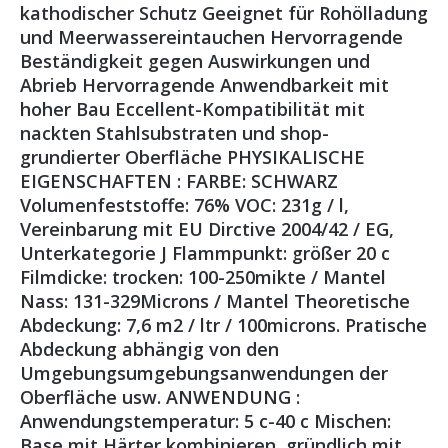
kathodischer Schutz Geeignet für Rohölladung
und Meerwassereintauchen Hervorragende
Beständigkeit gegen Auswirkungen und
Abrieb Hervorragende Anwendbarkeit mit
hoher Bau Eccellent-Kompatibilität mit
nackten Stahlsubstraten und shop-
grundierter Oberfläche PHYSIKALISCHE
EIGENSCHAFTEN : FARBE: SCHWARZ
Volumenfeststoffe: 76% VOC: 231g / l,
Vereinbarung mit EU Dirctive 2004/42 / EG,
Unterkategorie J Flammpunkt: größer 20 c
Filmdicke: trocken: 100-250mikte / Mantel
Nass: 131-329Microns / Mantel Theoretische
Abdeckung: 7,6 m2 / ltr / 100microns. Pratische
Abdeckung abhängig von den
Umgebungsumgebungsanwendungen der
Oberfläche usw. ANWENDUNG :
Anwendungstemperatur: 5 c-40 c Mischen:
Base mit Härter kombinieren, gründlich mit