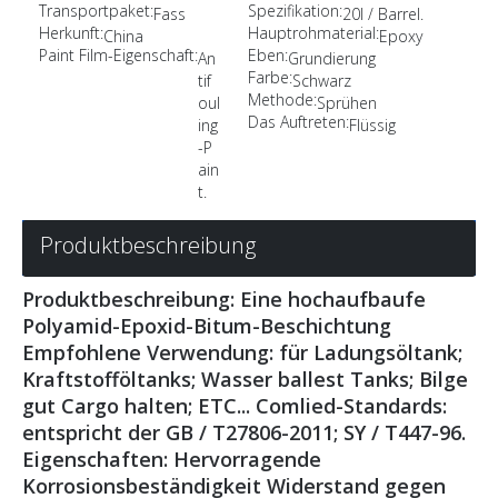
Transportpaket:
Spezifikation:
Fass
20l / Barrel.
Herkunft:
Hauptrohmaterial:
China
Epoxy
Paint Film-Eigenschaft:
Eben:
An
Grundierung
Farbe:
tif
Schwarz
Methode:
oul
Sprühen
Das Auftreten:
ing
Flüssig
-P
ain
t.
Produktbeschreibung
Produktbeschreibung: Eine hochaufbaufe
Polyamid-Epoxid-Bitum-Beschichtung
Empfohlene Verwendung: für Ladungsöltank;
Kraftstofföltanks; Wasser ballest Tanks; Bilge
gut Cargo halten; ETC... Comlied-Standards:
entspricht der GB / T27806-2011; SY / T447-96.
Eigenschaften: Hervorragende
Korrosionsbeständigkeit Widerstand gegen