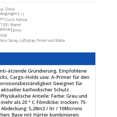
ai, China
dingungen:
T / t.
en:
Cosco Kansai.
n:
20l / Barrel.
terial:
Epoxy
onal
rless-Spray, Luftspray, Pinsel und Walze
Anti-ätzende Grundierung. Empfohlene
ks, Cargo-Holds usw. A-Primer für den
orrosionsbeständigkeit Geeignet für
ktueller kathodischer Schutz
ysikalische Anteile: Farbe: Grau und
mehr als 20 ° C Filmdicke: trocken: 75-
Abdeckung: 5,28m2 / ltr / 10Microns
en: Base mit Härter kombinieren;