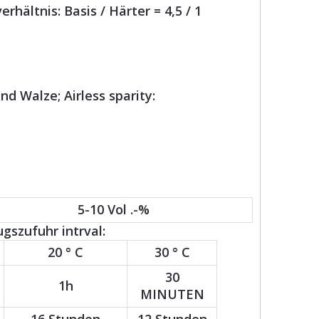
hältnis: Basis / Härter = 4,5 / 1
d Walze; Airless sparity:
5-10 Vol .-%
szufuhr intrval:
20 ° C
30 ° C
30
1h
MINUTEN