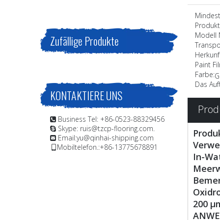
Mindest.
Produkt
Modell N
Zufällige Produkte
Transpo
Herkunf
Paint Fi
Farbe:
G
Das Auf
KONTAKTIERE UNS
Prod
Business Tel: +86-0523-88329456

Skype: ruis@tzcp-flooring.com.

Produ
Email:
yu@qinhai-shipping.com

Verwe
Mobiltelefon.:+86-13775678891

In-Wa
Meerw
Bemer
Oxidro
200 μm
ANWEN