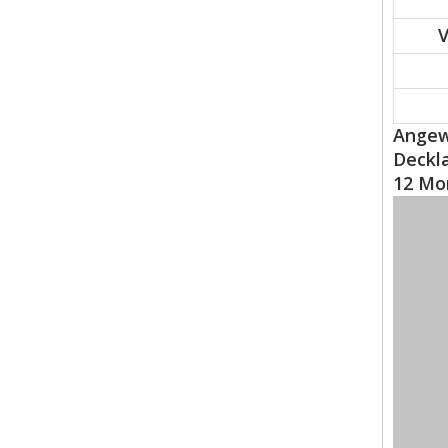
Angew
Deckl
12 Mo