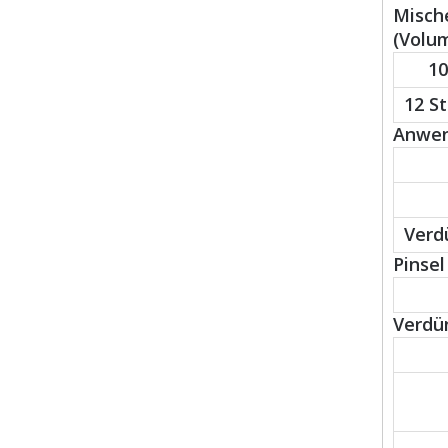
Mische
(Volu
10
12 S
Anwend
Verd
Pinsel 
Verdü