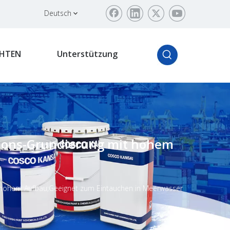
Deutsch
HTEN
Unterstützung
osions-Grundierung mit hohem
it hohem Aufbau;Geeignet zum Eintauchen in Meerwasser