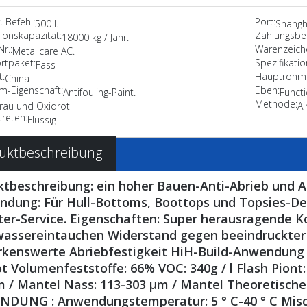
 Befehl:
Port:
500 l.
Shangh
ionskapazität:
Zahlungsbe
18000 kg / Jahr.
r.:
Warenzeich
Metallcare AC.
rtpaket:
Spezifikatio
Fass
t:
Hauptrohma
China
lm-Eigenschaft:
Eben:
Antifouling-Paint.
Functi
Methode:
rau und Oxidrot
Ai
treten:
Flüssig
uktbeschreibung
ktbeschreibung: ein hoher Bauen-Anti-Abrieb und 
ndung: Für Hull-Bottoms, Boottops und Topsies-Dec
ter-Service. Eigenschaften: Super herausragende K
assereintauchen Widerstand gegen beeindruckter a
kenswerte Abriebfestigkeit HiH-Build-Anwendung Ph
t Volumenfeststoffe: 66% VOC: 340g / l Flash Piont: 
 / Mantel Nass: 113-303 μm / Mantel Theoretische 
DUNG : Anwendungstemperatur: 5 ° C-40 ° C Misch