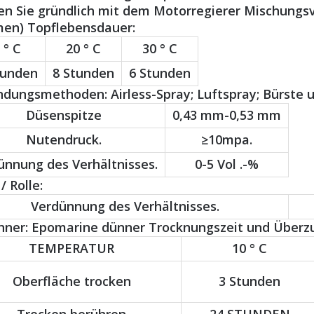
n Sie gründlich mit dem Motorregierer Mischungsver
men) Topflebensdauer:
 ° C
20 ° C
30 ° C
tunden
8 Stunden
6 Stunden
ungsmethoden: Airless-Spray; Luftspray; Bürste un
Düsenspitze
0,43 mm-0,53 mm
Nutendruck.
≥10mpa.
ünnung des Verhältnisses.
0-5 Vol .-%
/ Rolle:
Verdünnung des Verhältnisses.
nner: Epomarine dünner Trocknungszeit und Überzug
TEMPERATUR
10 ° C
Oberfläche trocken
3 Stunden