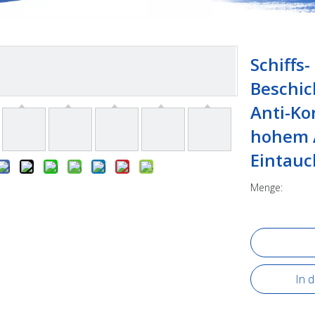
Schiffs-
Beschic
Anti-Ko
hohem 
Eintau
Menge:
In 