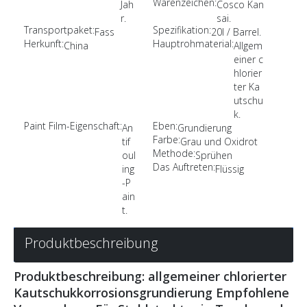
Warenzeichen:
Jah
Cosco Kan
r.
sai.
Transportpaket:
Spezifikation:
Fass
20l / Barrel.
Herkunft:
Hauptrohmaterial:
China
Allgem
einer c
hlorier
ter Ka
utschu
k.
Paint Film-Eigenschaft:
Eben:
An
Grundierung
Farbe:
tif
Grau und Oxidrot
Methode:
oul
Sprühen
Das Auftreten:
ing
Flüssig
-P
ain
t.
Produktbeschreibung
Produktbeschreibung: allgemeiner chlorierter
Kautschukkorrosionsgrundierung Empfohlene