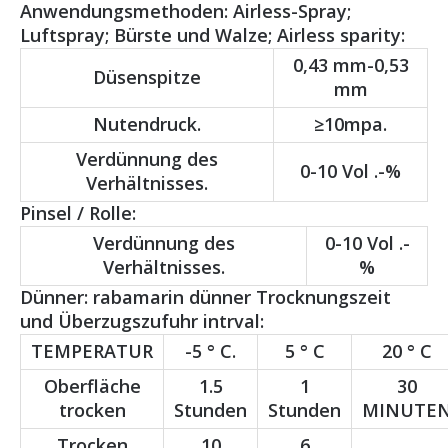
Anwendungsmethoden: Airless-Spray;
Luftspray; Bürste und Walze; Airless sparity:
0,43 mm-0,53
Düsenspitze
mm
Nutendruck.
≥10mpa.
Verdünnung des
0-10 Vol .-%
Verhältnisses.
Pinsel / Rolle:
Verdünnung des
0-10 Vol .-
Verhältnisses.
%
Dünner: rabamarin dünner Trocknungszeit
und Überzugszufuhr intrval:
TEMPERATUR
-5 ° C.
5 ° C
20 ° C
Oberfläche
1.5
1
30
trocken
Stunden
Stunden
MINUTE
Trocken
10
6