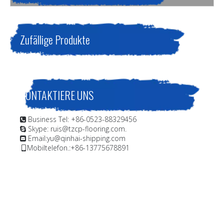
Sie sind hier:
Heim
»
Produkte
»
Schiffsbeschichtung
Offshore-Beschichtung;Allgemeine
Korrosionsschutzgrundierung aus chloriertem Gummi.für
Zufällige Produkte
Stahlkonstruktionen in Eintauch- und Nicht-Eintauchbereichen.
KONTAKTIERE UNS
Business Tel: +86-0523-88329456

Skype: ruis@tzcp-flooring.com.

Email:
yu@qinhai-shipping.com

Mobiltelefon.:+86-13775678891
