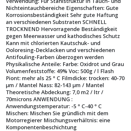
Verwendung: Für Stahlstruktur in Tauch- und
Nichteintauchbereiche Eigenschaften: Gute
Korrosionsbeständigkeit Sehr gute Haftung
an verschiedenen Substraten SCHNELL
TROCKNEND Hervorragende Beständigkeit
gegen Meerwasser und kathodisches Schutz
Kann mit chlorierten Kautschuk- und
Ooloresing-Decklacken und verschiedenen
Antifouling-Farben überzogen werden
Physikalische Anteile: Farbe: Oxidrot und Grau
Volumenfeststoffe: 49% Voc: 500g / l Flash
Piont: mehr als 25 ° C Filmdicke: trocken: 40-70
μm / Mantel Nass: 82-143 μm / Mantel
Theoretische Abdeckung: 7,0 m2 / ltr /
70microns ANWENDUNG :
Anwendungstemperatur: -5 ° C-40 ° C
Mischen: Mischen Sie gründlich mit dem
Motorregierer Mischungsverhältnis: eine
Komponentenbeschichtung