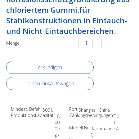
chloriertem Gummi.für
Stahlkonstruktionen in Eintauch-
und Nicht-Eintauchbereichen.
Menge:
erkundigen
In den Einkaufswagen
Mindest. Befehl:
Port:
500 l.
Shanghai, China
Produktionskapazität:
Zahlungsbedingungen:
18
T /
00
t.
Modell Nr.:
0 k
Rabamarine A
g /
C.