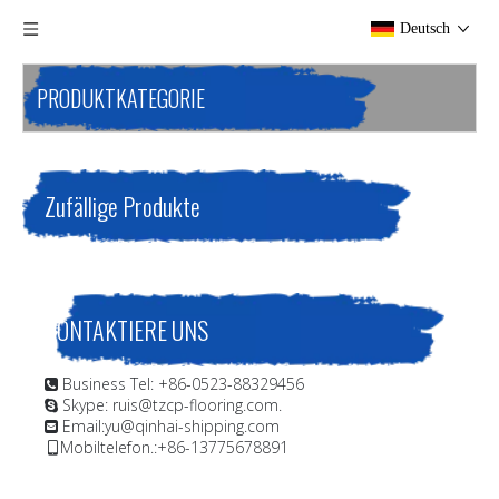
Deutsch
PRODUKTKATEGORIE
Zufällige Produkte
KONTAKTIERE UNS
Business Tel: +86-0523-88329456

Skype: ruis@tzcp-flooring.com.

Email:
yu@qinhai-shipping.com

Mobiltelefon.:+86-13775678891
