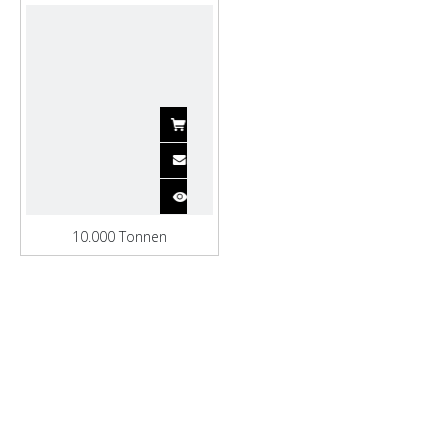
10.000 Tonnen
Frachtcontainerschiff mit
Zurrgurten