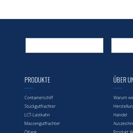
PRODUKTE
ÜBER U
Containerschiff
Warum wi
Stückgutfrachter
Herstellun
LCT-Lastkahn
Handel
Massengutfrachter
Auszeichnu
Öltank
Produkt W