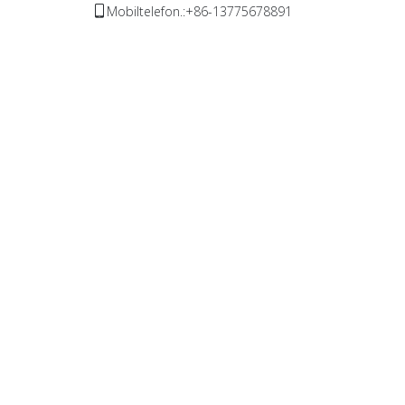
Mobiltelefon.:+86-13775678891
