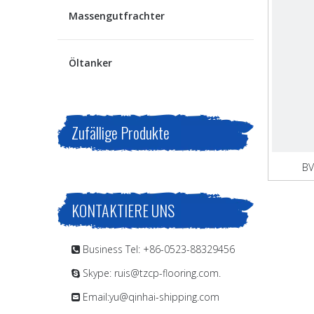
Massengutfrachter
Öltanker
Zufällige Produkte
BV
KONTAKTIERE UNS
Business Tel: +86-0523-88329456

Skype: ruis@tzcp-flooring.com.

Email:
yu@qinhai-shipping.com
