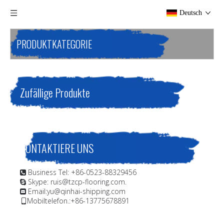
Deutsch
PRODUKTKATEGORIE
Zufällige Produkte
KONTAKTIERE UNS
Business Tel: +86-0523-88329456

Skype: ruis@tzcp-flooring.com.

Email:
yu@qinhai-shipping.com

Mobiltelefon.:+86-13775678891
