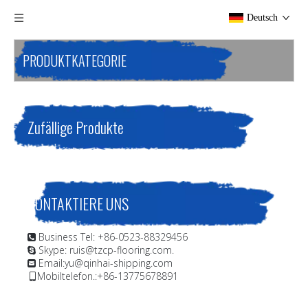
Deutsch
PRODUKTKATEGORIE
Zufällige Produkte
KONTAKTIERE UNS
Business Tel: +86-0523-88329456

Skype: ruis@tzcp-flooring.com.

Email:
yu@qinhai-shipping.com

Mobiltelefon.:+86-13775678891
