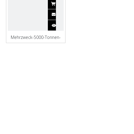
Mehrzweck-5000-Tonnen-
Eisenerz-Massengutfrachter