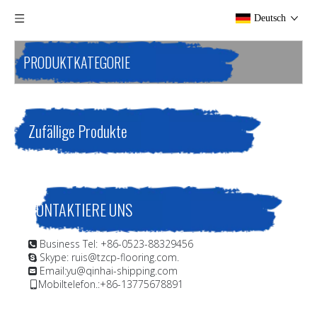
Deutsch
PRODUKTKATEGORIE
Zufällige Produkte
KONTAKTIERE UNS
Business Tel: +86-0523-88329456

Skype: ruis@tzcp-flooring.com.

Email:
yu@qinhai-shipping.com

Mobiltelefon.:+86-13775678891
