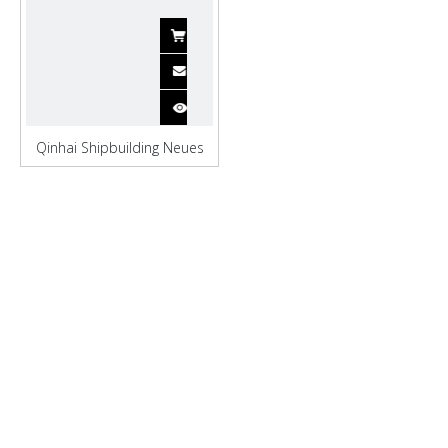
Qinhai Shipbuilding Neues
Landschiff zum Verkauf