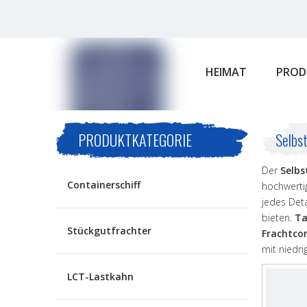
HEIMAT
PROD
PRODUKTKATEGORIE
Selbs
Der
Selbs
Containerschiff
hochwerti
jedes Det
bieten.
Ta
Stückgutfrachter
Frachtcon
mit niedri
LCT-Lastkahn