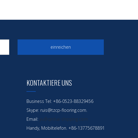
einreichen
KONTAKTIERE UNS
Business Tel: +86-0523-88329456
Skype: ruis@tzcp-flooring.com.
Email:
yu@qinhai-shipping.com
Handy, Mobiltelefon. +86-13775678891