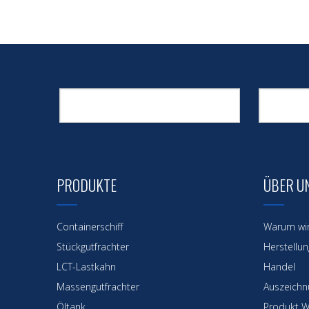
PRODUKTE
ÜBER U
Containerschiff
Warum wi
Stückgutfrachter
Herstellun
LCT-Lastkahn
Handel
Massengutfrachter
Auszeichnu
Öltank
Produkt W