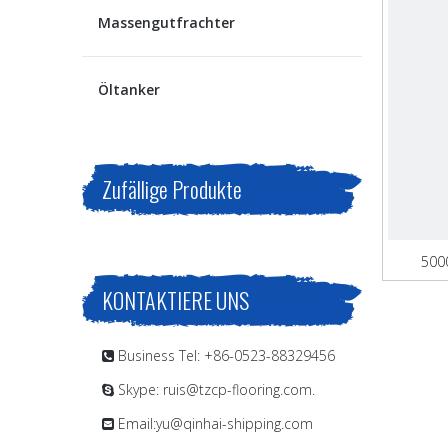
Massengutfrachter
Öltanker
Zufällige Produkte
500
KONTAKTIERE UNS
Business Tel: +86-0523-88329456

Skype: ruis@tzcp-flooring.com.

Email:
yu@qinhai-shipping.com
