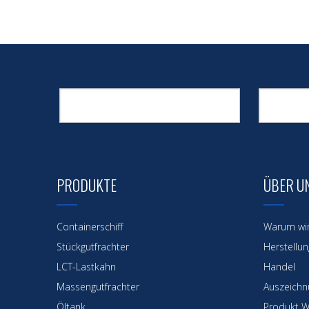
PRODUKTE
ÜBER U
Containerschiff
Warum wi
Stückgutfrachter
Herstellun
LCT-Lastkahn
Handel
Massengutfrachter
Auszeichnu
Öltank
Produkt W