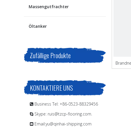
Massengutfrachter
Öltanker
Zufällige Produkte
Brandne
KONTAKTIERE UNS
Business Tel: +86-0523-88329456

Skype: ruis@tzcp-flooring.com.

Email:
yu@qinhai-shipping.com
