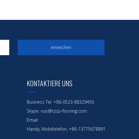
einreichen
KONTAKTIERE UNS
Business Tel: +86-0523-88329456
Skype: ruis@tzcp-flooring.com.
Email:
yu@qinhai-shipping.com
Handy, Mobiltelefon. +86-13775678891