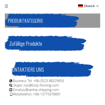
Deutsch
PRODUKTKATEGORIE
Zufällige Produkte
KONTAKTIERE UNS
Business Tel: +86-0523-88329456

Skype: ruis@tzcp-flooring.com.

Email:
yu@qinhai-shipping.com

Mobiltelefon.:+86-13775678891
