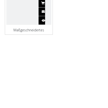
Maßgeschneidertes
Containerschiff der Qinhai-
Werft für den Transport