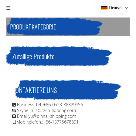
Deutsch
PRODUKTKATEGORIE
Zufällige Produkte
KONTAKTIERE UNS
Business Tel: +86-0523-88329456

Skype: ruis@tzcp-flooring.com.

Email:
yu@qinhai-shipping.com

Mobiltelefon.:+86-13775678891
