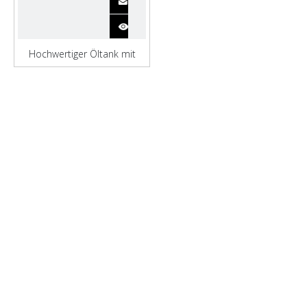
Hochwertiger Öltank mit
kurzem Bauzyklus für Schiffe