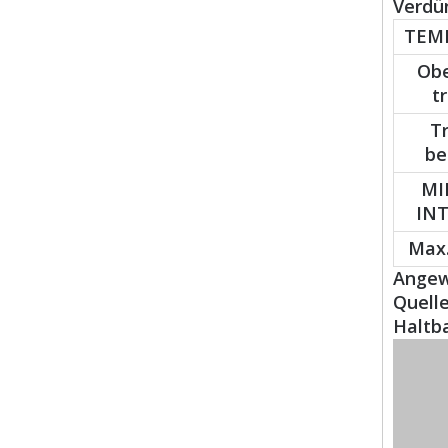
Verdün
TEM
Obe
t
T
be
MI
IN
Max.
Angewa
Quell
Haltb