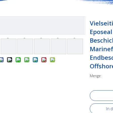
Vielsei
Eposeal
Beschic
Marinef
Endbesc
Offshor
Menge:
In 