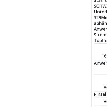
Stahl
SCHWAR
Unterk
329Mic
abhän
Anwen
Stromv
Topfl
16
Anwend
V
Pinsel 
V