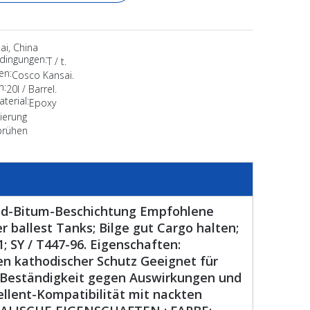
ai, China
dingungen:
T / t.
en:
Cosco Kansai.
n:
20l / Barrel.
terial:
Epoxy
ierung
prühen
id-Bitum-Beschichtung Empfohlene
 ballest Tanks; Bilge gut Cargo halten;
; SY / T447-96. Eigenschaften:
n kathodischer Schutz Geeignet für
Beständigkeit gegen Auswirkungen und
llent-Kompatibilität mit nackten