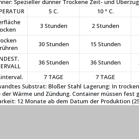
ner: Spezieller dünner Trockene Zeit- und Überzugs
PERATUR
5 C.
10 ° C.
rfläche
3 Stunden
2 Stunden
rocken
rocken
30 Stunden
15 Stunden
rühren
NDEST.
36 Stunden
36 Stunden
TERVALL
interval.
7 TAGE
7 TAGE
ndtes Substrat: Bloßer Stahl Lagerung: In trocken
e der Wärme und Zündung. Container müssen fest 
arkeit: 12 Monate ab dem Datum der Produktion (25