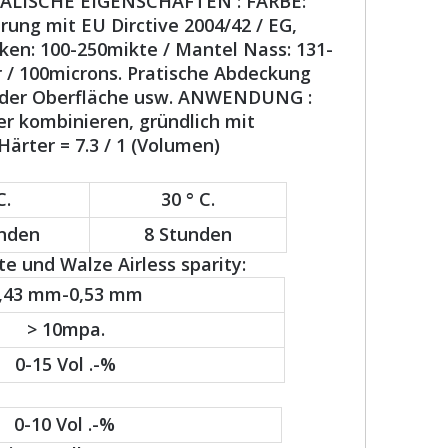
IKALISCHE EIGENSCHAFTEN : FARBE:
ung mit EU Dirctive 2004/42 / EG,
cken: 100-250mikte / Mantel Nass: 131-
r / 100microns. Pratische Abdeckung
er Oberfläche usw. ANWENDUNG :
r kombinieren, gründlich mit
ärter = 7.3 / 1 (Volumen)
C.
30 ° C.
unden
8 Stunden
 und Walze Airless sparity:
,43 mm-0,53 mm
> 10mpa.
0-15 Vol .-%
0-10 Vol .-%