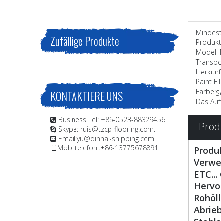
Mindest.
Zufällige Produkte
Produkt
Modell N
Transpo
Herkunf
Paint Fi
Farbe:
KONTAKTIERE UNS
S
Das Auf
Business Tel: +86-0523-88329456

Prod
Skype: ruis@tzcp-flooring.com.

Email:
yu@qinhai-shipping.com

Mobiltelefon.:+86-13775678891

Produ
Verwen
ETC...
Hervo
Rohöl
Abrie