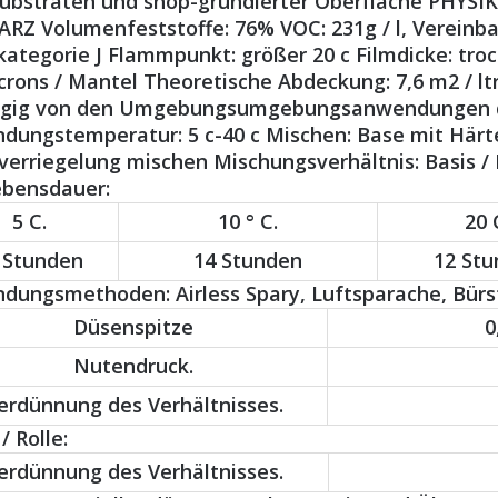
substraten und shop-grundierter Oberfläche PHYS
Z Volumenfeststoffe: 76% VOC: 231g / l, Vereinbar
ategorie J Flammpunkt: größer 20 c Filmdicke: tro
rons / Mantel Theoretische Abdeckung: 7,6 m2 / lt
gig von den Umgebungsumgebungsanwendungen d
dungstemperatur: 5 c-40 c Mischen: Base mit Härte
erriegelung mischen Mischungsverhältnis: Basis / H
ebensdauer:
5 C.
10 ° C.
20 
 Stunden
14 Stunden
12 St
ungsmethoden: Airless Spary, Luftsparache, Bürste
Düsenspitze
0
Nutendruck.
erdünnung des Verhältnisses.
/ Rolle:
erdünnung des Verhältnisses.