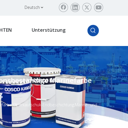
Deutsch
HTEN
Unterstützung
sionsbeständige Marinefarbe
g
inefarbe Chlorkautschuk-Endbeschichtung;Marine- und