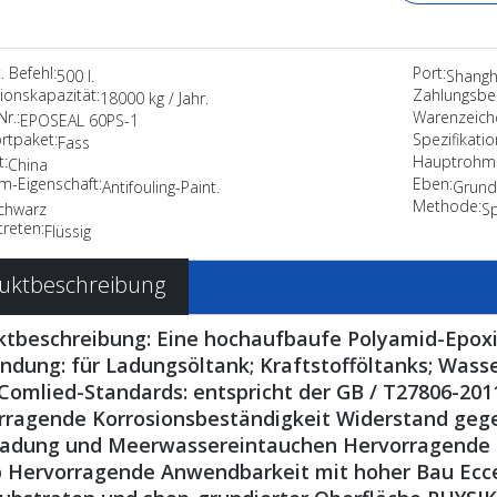
 Befehl:
Port:
500 l.
Shangh
ionskapazität:
Zahlungsbe
18000 kg / Jahr.
r.:
Warenzeich
EPOSEAL 60PS-1
rtpaket:
Spezifikatio
Fass
t:
Hauptrohma
China
lm-Eigenschaft:
Eben:
Antifouling-Paint.
Grund
Methode:
chwarz
S
treten:
Flüssig
uktbeschreibung
ktbeschreibung: Eine hochaufbaufe Polyamid-Epox
dung: für Ladungsöltank; Kraftstofföltanks; Wasser
 Comlied-Standards: entspricht der GB / T27806-2011
rragende Korrosionsbeständigkeit Widerstand gege
ladung und Meerwassereintauchen Hervorragende 
b Hervorragende Anwendbarkeit mit hoher Bau Ecce