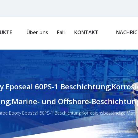
UKTE
Über uns
Fall
KONTAKT
NACHRIC
oxy Eposeal 60PS-1 Beschichtung;Korro
ng;Marine- und Offshore-Beschichtun
nefarbe Epoxy Eposeal 60PS-1 Beschichtung;Korrosionsbeständige Mar