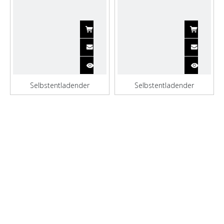
Selbstentladender
Selbstentladender
Massengutfrachter mit 6
Massengutfrachter aus
Sätzen für den Frachtraum
Edelstahl