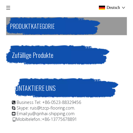
Deutsch
PRODUKTKATEGORIE
Zufällige Produkte
KONTAKTIERE UNS
Business Tel: +86-0523-88329456

Skype: ruis@tzcp-flooring.com.

Email:
yu@qinhai-shipping.com

Mobiltelefon.:+86-13775678891
