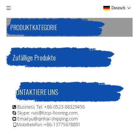
Deutsch
PRODUKTKATEGORIE
Zufällige Produkte
KONTAKTIERE UNS
Business Tel: +86-0523-88329456

Skype: ruis@tzcp-flooring.com.

Email:
yu@qinhai-shipping.com

Mobiltelefon.:+86-13775678891
