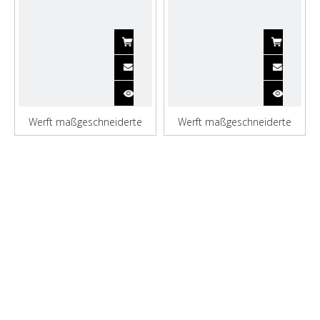
Werft maßgeschneiderte
Werft maßgeschneiderte
5000dwt-Öltankschiffe mit
3000dwt-Öltankschiffe mit
Ölkran
Ölkran