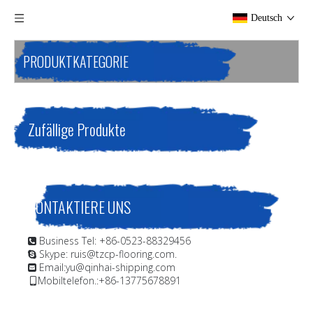
Deutsch
PRODUKTKATEGORIE
Zufällige Produkte
KONTAKTIERE UNS
Business Tel: +86-0523-88329456

Skype: ruis@tzcp-flooring.com.

Email:
yu@qinhai-shipping.com

Mobiltelefon.:+86-13775678891
