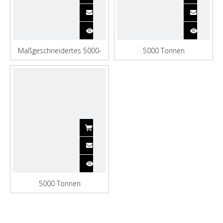
Maßgeschneidertes 5000-
5000 Tonnen
Tonnen-
selbstentladendes
Transportcontainerschiff
Frachtcontainerschiff
5000 Tonnen
maßgeschneidertes
Transportcontainerschiff