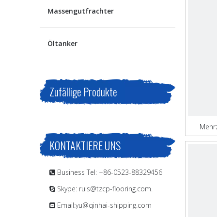
Massengutfrachter
Öltanker
Zufällige Produkte
Mehr
KONTAKTIERE UNS
Business Tel: +86-0523-88329456

Skype: ruis@tzcp-flooring.com.

Email:
yu@qinhai-shipping.com
