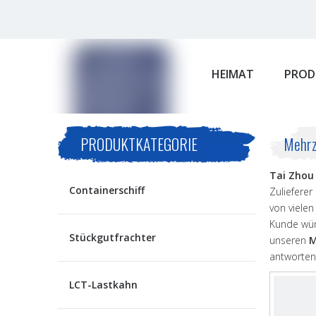
HEIMAT
PROD
PRODUKTKATEGORIE
Mehrz
Tai Zhou 
Containerschiff
Zuliefere
von viele
Kunde wüns
Stückgutfrachter
unseren
M
antworten
LCT-Lastkahn