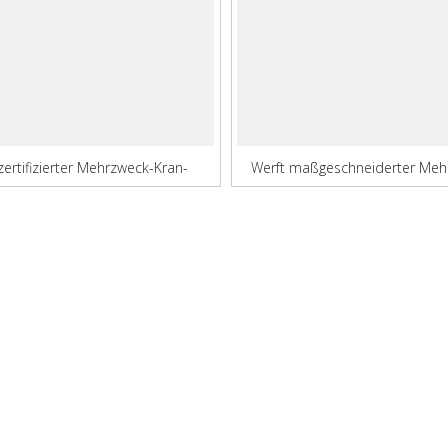
ertifizierter Mehrzweck-Kran-
Werft maßgeschneiderter Meh
Massengutfrachter
Massengutfrachter für Ze