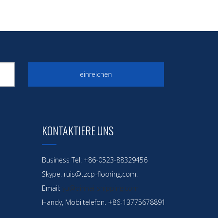
einreichen
KONTAKTIERE UNS
Business Tel: +86-0523-88329456
Skype: ruis@tzcp-flooring.com.
Email:
yu@qinhai-shipping.com
Handy, Mobiltelefon. +86-13775678891