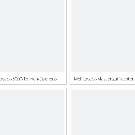
zweck-5000-Tonnen-Eisenerz-
Mehrzweck-Massengutfrachter 
Massengutfrachter
Zertifizierung zum Verka