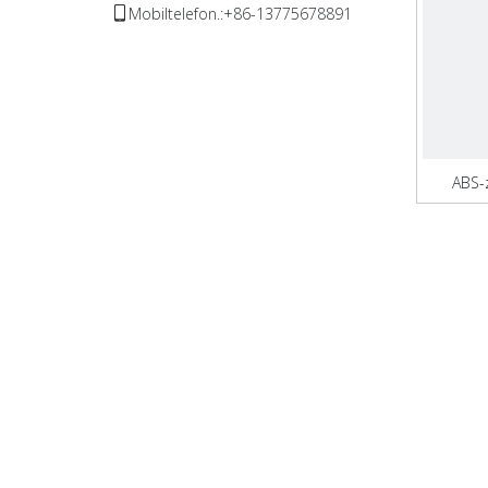
Mobiltelefon.:+86-13775678891

ABS-z