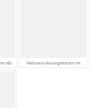
mit ABS-
Mehrzweck-Massengutfrachter mit
uf
Selbstentladung für Ladung Kohle