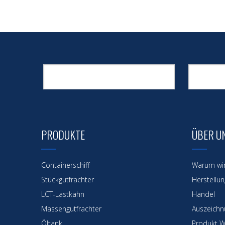
PRODUKTE
ÜBER U
Containerschiff
Warum wi
Stückgutfrachter
Herstellun
LCT-Lastkahn
Handel
Massengutfrachter
Auszeichnu
Öltank
Produkt W