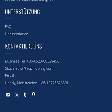
UNTERSTÜTZUNG
Maßgeschneidertes Stahltankschiff für Öltanker
FAQ
Herunterladen
KONTAKTIERE UNS
Business Tel: +86-0523-88329456
Skype: ruis@tzcp-flooring.com.
Email:
yu@qinhai-shipping.com
Handy, Mobiltelefon. +86-13775678891